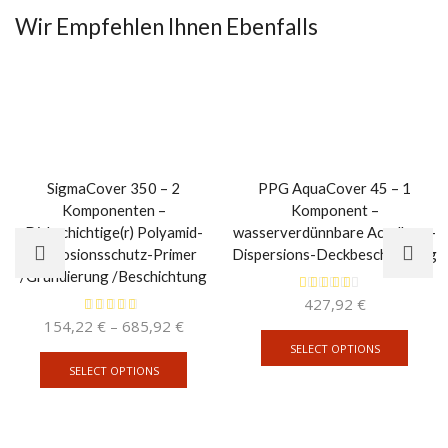
Wir Empfehlen Ihnen Ebenfalls
SigmaCover 350 – 2
PPG AquaCover 45 – 1
Komponenten –
Komponent –
Dickschichtige(r) Polyamid-
wasserverdünnbare Acrylharz-
Korrosionsschutz-Primer
Dispersions-Deckbeschichtung
/Grundierung /Beschichtung
427,92
€
154,22
€
–
685,92
€
SELECT OPTIONS
SELECT OPTIONS