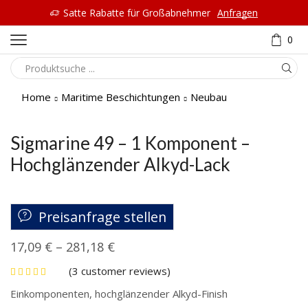
Satte Rabatte für Großabnehmer
Anfragen
0
Home
Maritime Beschichtungen
Neubau
Sigmarine 49 – 1 Komponent –
Hochglänzender Alkyd-Lack
Preisanfrage stellen
17,09
€
–
281,18
€
(
3
customer reviews)
Einkomponenten, hochglänzender Alkyd-Finish