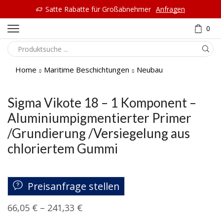
Satte Rabatte für Großabnehmer
Anfragen
0
Home
Maritime Beschichtungen
Neubau
Sigma Vikote 18 – 1 Komponent –
Aluminiumpigmentierter Primer
/Grundierung /Versiegelung aus
chloriertem Gummi
Preisanfrage stellen
66,05
€
–
241,33
€