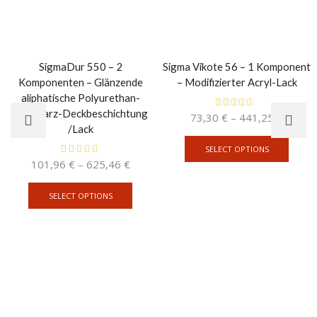
SigmaDur 550 – 2
Sigma Vikote 56 – 1 Komponent
Komponenten – Glänzende
– Modifizierter Acryl-Lack
aliphatische Polyurethan-
Acrylharz-Deckbeschichtung
73,30
€
–
441,25
€
/Lack
SELECT OPTIONS
101,96
€
–
625,46
€
SELECT OPTIONS