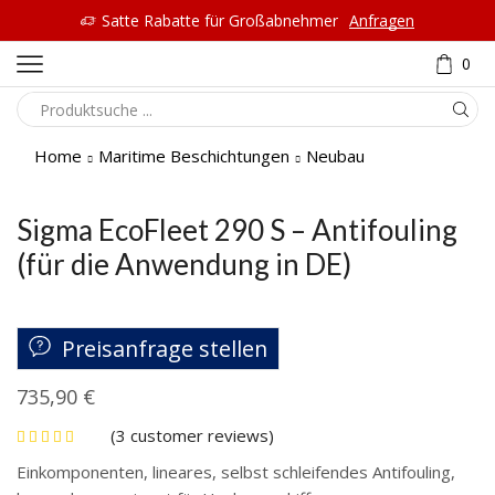
Satte Rabatte für Großabnehmer
Anfragen
0
Home
Maritime Beschichtungen
Neubau
Sigma EcoFleet 290 S – Antifouling
(für die Anwendung in DE)
Preisanfrage stellen
735,90
€
(
3
customer reviews)
Einkomponenten, lineares, selbst schleifendes Antifouling,