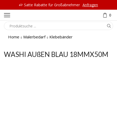
Satte Rabatte für Großabnehmer
Anfragen
0
Home
Malerbedarf
Klebebänder
WASHI AUßEN BLAU 18MMX50M