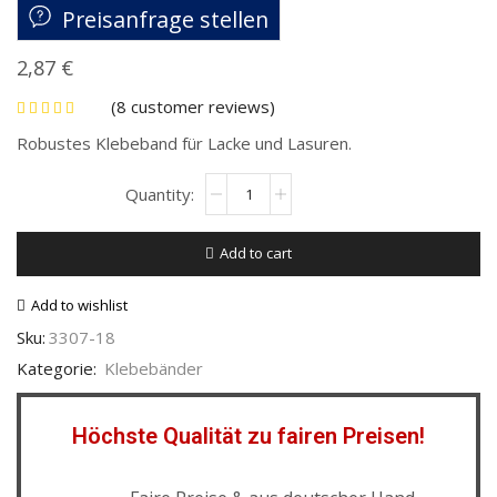
Preisanfrage stellen
2,87
€
(
8
customer reviews)
Robustes Klebeband für Lacke und Lasuren
.
Add to cart
Add to wishlist
Sku:
3307-18
Kategorie:
Klebebänder
Höchste Qualität zu fairen Preisen!