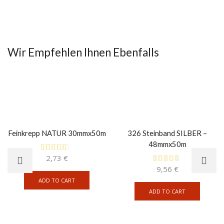
Wir Empfehlen Ihnen Ebenfalls
Feinkrepp NATUR 30mmx50m
326 Steinband SILBER –
48mmx50m
2,73
€
9,56
€
ADD TO CART
ADD TO CART