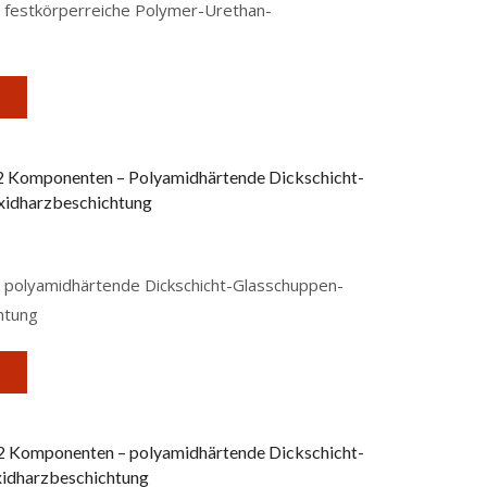
festkörperreiche Polymer-Urethan-
info@catec-coatings.de
ANWENDUNGSBEREICH
Laderäume
(8)
 2 Komponenten – Polyamidhärtende Dickschicht-
idharzbeschichtung
Ölführende Bereiche
(4)
Tankinnenbeschichtung
(2)
Überwasserbereich
(21)
polyamidhärtende Dickschicht-Glasschuppen-
Unterwasserbereich
htung
(Schiffsrumpf)
(13)
ANSTRICHSART
Deckanstrich
2 Komponenten – polyamidhärtende Dickschicht-
(26)
idharzbeschichtung
Grundanstrich