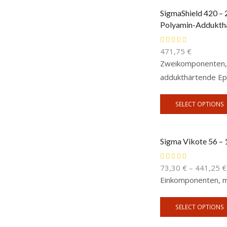
SigmaShield 420 – 
Polyamin-Addukthä
471,75
€
Zweikomponenten, v
addukthärtende Ep
SELECT OPTIONS
Sigma Vikote 56 – 
73,30
€
–
441,25
€
Einkomponenten, mo
SELECT OPTIONS