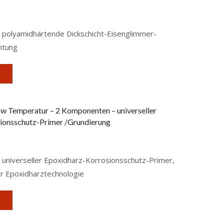
(12)
Zwischenanstrich
(8)
polyamidhärtende Dickschicht-Eisenglimmer-
htung
KOMPONENTEN-STRUKTUR
Einkomponenten
(21)
Zweikomponenten
(18)
w Temperatur – 2 Komponenten – universeller
ionsschutz-Primer /Grundierung
GEBINDEGRÖSSE
universeller Epoxidharz-Korrosionsschutz-Primer,
er Epoxidharztechnologie