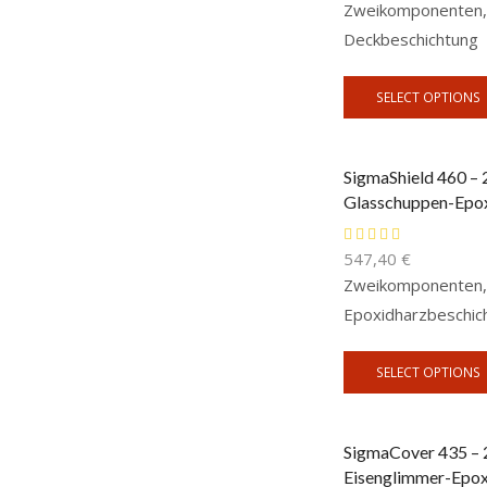
Zweikomponenten, 
Deckbeschichtung
SELECT OPTIONS
SigmaShield 460 –
Glasschuppen-Epox
547,40
€
Zweikomponenten, 
Epoxidharzbeschic
SELECT OPTIONS
SigmaCover 435 – 
Eisenglimmer-Epox