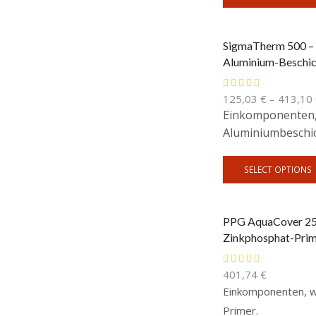
SigmaTherm 500 – 
Aluminium-Beschi
125,03
€
–
413,10
Einkomponenten, 
Aluminiumbeschi
SELECT OPTIONS
PPG AquaCover 25 
Zinkphosphat-Prim
401,74
€
Einkomponenten, w
Primer.