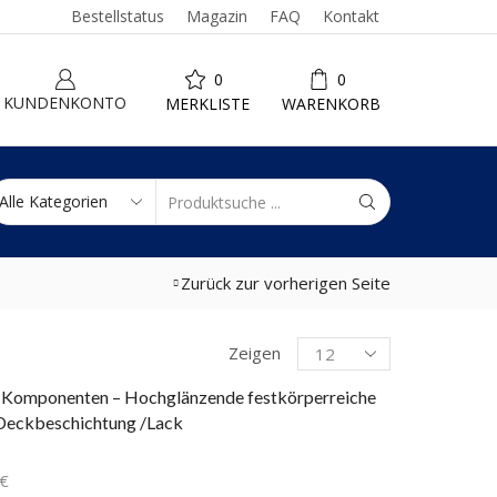
Bestellstatus
Magazin
FAQ
Kontakt
0
0
KUNDENKONTO
MERKLISTE
WARENKORB
Zurück zur vorherigen Seite
Zeigen
kostenlose
 Komponenten – Hochglänzende festkörperreiche
Beratung unter:
Deckbeschichtung /Lack
0203 / 45-67-75-02
€