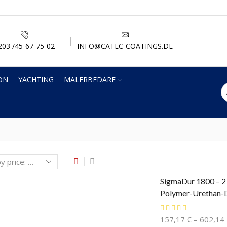
203 /45-67-75-02
INFO@CATEC-COATINGS.DE
ON
YACHTING
MALERBEDARF
SigmaDur 1800 – 2
Polymer-Urethan-
157,17
€
–
602,14