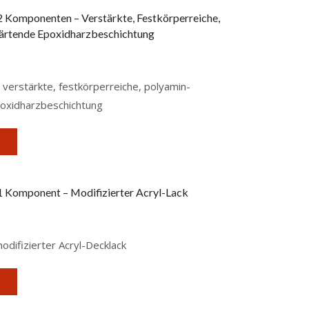
PREISFILTER
2 Komponenten – Verstärkte, Festkörperreiche,
rtende Epoxidharzbeschichtung
FILTER
erstärkte, festkörperreiche, polyamin-
oxidharzbeschichtung
1 Komponent – Modifizierter Acryl-Lack
difizierter Acryl-Decklack