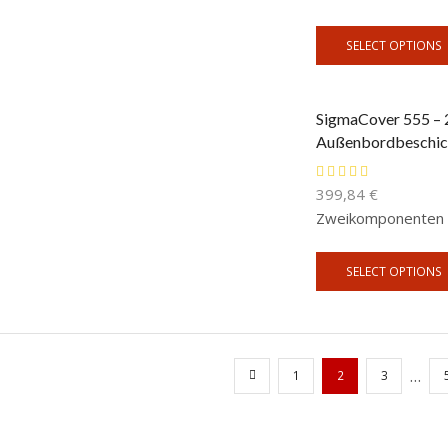
SELECT OPTIONS
SigmaCover 555 – 
Außenbordbeschic
399,84
€
Zweikomponenten 
SELECT OPTIONS
…
1
2
3