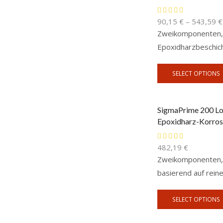
90,15
€
–
543,59
€
Zweikomponenten, 
Epoxidharzbeschic
SELECT OPTIONS
SigmaPrime 200 Lo
Epoxidharz-Korros
482,19
€
Zweikomponenten, 
basierend auf rein
SELECT OPTIONS